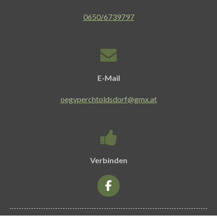
0650/6739797
E-Mail
oegvperchtoldsdorf@gmx.at
Verbinden
F
a
c