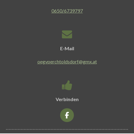
0650/6739797
E-Mail
oegvperchtoldsdorf@gmx.at
Verbinden
F
a
c