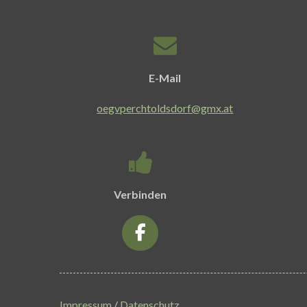
E-Mail
oegvperchtoldsdorf@gmx.at
Verbinden
F
a
c
e
b
Impressum
/
Datenschutz