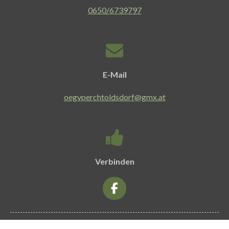
0650/6739797
E-Mail
oegvperchtoldsdorf@gmx.at
Verbinden
F
a
c
e