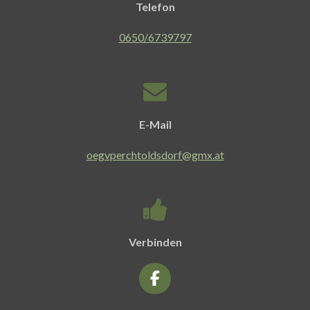
Telefon
0650/6739797
E-Mail
oegvperchtoldsdorf@gmx.at
Verbinden
F
a